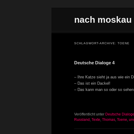
Zum Inhalt wechseln
Zum sekundären Inhalt wechseln
nach moskau
Hauptmenü
SCHLAGWORT-ARCHIVE:
TOENE
Deutsche Dialoge 4
– Ihre Katze sieht ja aus wie ein
– Das ist ein Dackel!
– Das kann man so oder so sehen
Veröffentlicht unter
Deutsche Dialog
Russland
,
Texte
,
Thomas
,
Toene
,
un