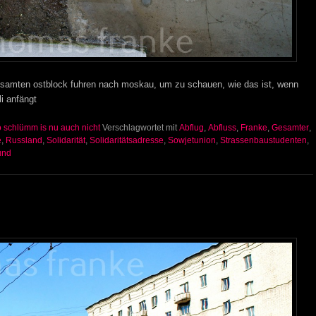
samten ostblock fuhren nach moskau, um zu schauen, wie das ist, wenn
i anfängt
o schlümm is nu auch nicht
Verschlagwortet mit
Abflug
,
Abfluss
,
Franke
,
Gesamter
,
e
,
Russland
,
Solidarität
,
Solidaritätsadresse
,
Sowjetunion
,
Strassenbaustudenten
,
und