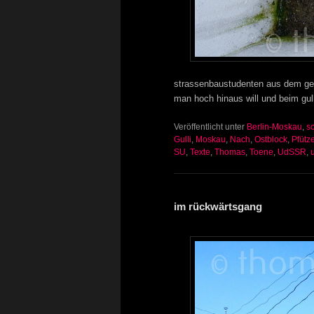
strassenbaustudenten aus dem ge
man hoch hinaus will und beim gull
Veröffentlicht unter
Berlin-Moskau
,
s
Gulli
,
Moskau
,
Nach
,
Ostblock
,
Pfütz
SU
,
Texte
,
Thomas
,
Toene
,
UdSSR
,
im rückwärtsgang