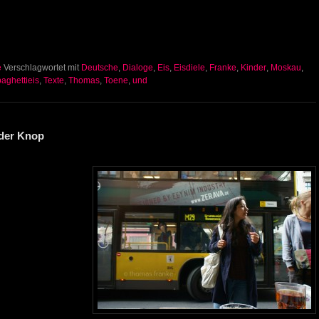
e
Verschlagwortet mit
Deutsche
,
Dialoge
,
Eis
,
Eisdiele
,
Franke
,
Kinder
,
Moskau
,
aghettieis
,
Texte
,
Thomas
,
Toene
,
und
nder Knop