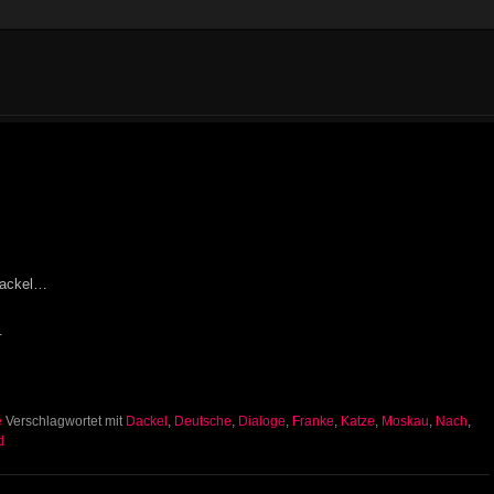
 Dackel…
.
e
Verschlagwortet mit
Dackel
,
Deutsche
,
Dialoge
,
Franke
,
Katze
,
Moskau
,
Nach
,
d