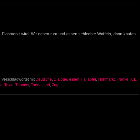
m Flohmarkt wird. Wir gehen rum und essen schlechte Waffeln, dann kaufen
.
e
Verschlagwortet mit
Deutsche
,
Dialoge
,
essen
,
Fallapfel
,
Flohmarkt
,
Franke
,
ICE
nd
,
Texte
,
Thomas
,
Toene
,
und
,
Zug