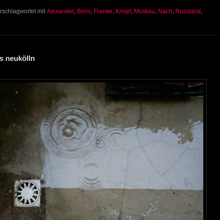
rschlagwortet mit
Alexander
,
Boris
,
Franke
,
Knopf
,
Moskau
,
Nach
,
Russland
,
us neukölln