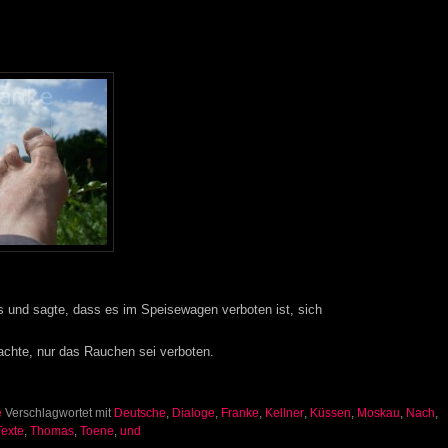
s und sagte, dass es im Speisewagen verboten ist, sich
dachte, nur das Rauchen sei verboten.
e
Verschlagwortet mit
Deutsche
,
Dialoge
,
Franke
,
Kellner
,
Küssen
,
Moskau
,
Nach
,
Texte
,
Thomas
,
Toene
,
und