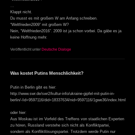
…
Klappt nicht.
Du musst es mit großem W am Anfang schreiben.
“Weltfrieden2009” mit großem W?
Nein, “Weltfrieden2016”. 2009 ist ja schon vorbei. Da gäbe es ja
keine Hoffnung mehr.
Veröffentlicht unter
Deutsche Dialoge
Was kostet Putins Menschlichkeit?
Putin in Berlin gibt es hier:
http://www.swr.de/swr2/kultur-info/ukraine-gipfel-mit-putin-in-
berlin/-/id=9597116/did=18337634/nid=9597116/1gwe36/index.html
oder hier:
Aus Moskau ist im Vorfeld des Treffens von staatlichen Experten
zu hören, Russland verstehe sich nicht als Konfliktpartei,
sondern als Konfliktlösungspartei. Trotzdem werde Putin nur