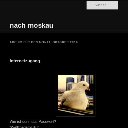
Zum Inhalt wechseln
Zum sekundären Inhalt wechseln
Such
nach moskau
Hauptmenü
ARCHIV FÜR DEN MONAT:
OKTOBER 2016
Internetzugang
Wie ist denn das Passwort?
“Weltfrieden2016”.