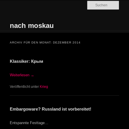
Zum Inhalt wechseln
Zum sekundären Inhalt wechseln
Such
nach moskau
Hauptmenü
ARCHIV FÜR DEN MONAT:
DEZEMBER 2014
Klassiker: Крым
Weiterlesen
→
Veröffentlicht unter
Krieg
Embargoware? Russland ist vorbereitet!
Entspannte Festtage…