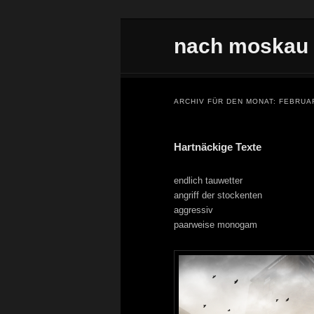
Zum Inhalt wechseln
Zum sekundären Inhalt wechseln
nach moskau
Hauptmenü
ARCHIV FÜR DEN MONAT:
FEBRUA
Hartnäckige Texte
endlich tauwetter
angriff der stockenten
aggressiv
paarweise monogam