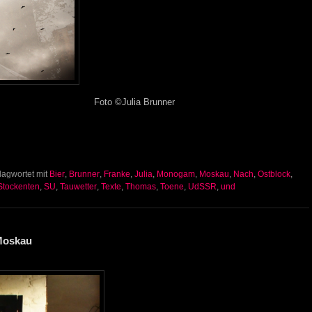
Foto ©Julia Brunner
lagwortet mit
Bier
,
Brunner
,
Franke
,
Julia
,
Monogam
,
Moskau
,
Nach
,
Ostblock
,
Stockenten
,
SU
,
Tauwetter
,
Texte
,
Thomas
,
Toene
,
UdSSR
,
und
Moskau