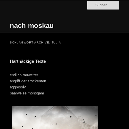
Zum Inhalt wechseln
Zum sekundären Inhalt wechseln
Such
nach moskau
Hauptmenü
SCHLAGWORT-ARCHIVE:
JULIA
Hartnäckige Texte
endlich tauwetter
angriff der stockenten
aggressiv
paarweise monogam