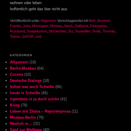
wohnen oder leben
hoffentlich geht das bier nicht aus
Veröffentlicht unter
Allgemein
Verschlagwortet mit
Bier
,
Brunner
,
Franke
,
Julia
,
Monogam
,
Moskau
,
Nach
,
Ostblock
,
Paarweise
,
Russland
,
Sowjetunion
,
Stockenten
,
SU
,
Tauwetter
,
Texte
,
Thomas
,
Toene
,
UdSSR
,
und
KATEGORIEN
Allgemein
(19)
Berlin-Moskau
(64)
Corona
(10)
Deutsche Dialoge
(18)
früher war auch Scheiße
(66)
heute is Scheiße
(46)
irgendwie is ja doch schön
(41)
Krieg
(78)
Leben mit Zhana – Reporterprosa
(11)
Moskau-Berlin
(78)
Neulich in…
(32)
Senf zur Weltlage
(40)