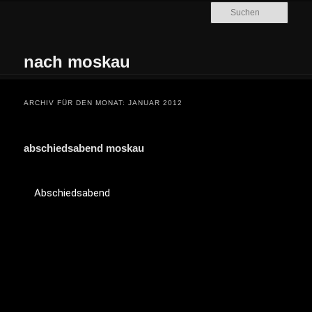
Zum Inhalt wechseln
Zum sekundären Inhalt wechseln
Such
nach moskau
Hauptmenü
ARCHIV FÜR DEN MONAT:
JANUAR 2012
abschiedsabend moskau
Abschiedsabend