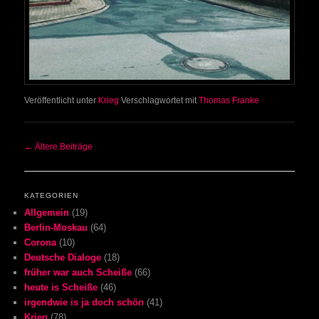
Veröffentlicht unter
Krieg
Verschlagwortet mit
Thomas Franke
Beitrags-Navigation
←
Ältere Beiträge
KATEGORIEN
Allgemein
(19)
Berlin-Moskau
(64)
Corona
(10)
Deutsche Dialoge
(18)
früher war auch Scheiße
(66)
heute is Scheiße
(46)
irgendwie is ja doch schön
(41)
Krieg
(78)