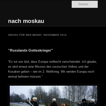
Zum Inhalt wechseln
Zum sekundären Inhalt wechseln
Such
nach moskau
Hauptmenü
ARCHIV FÜR DEN MONAT:
NOVEMBER 2013
“Russlands Gotteskrieger”
“Es tut uns leid, dass Europa vielleicht verschwindet. Ich glaube,
es wird erneut eine Mission des russischen Volkes und der
Kosaken geben – wie im 2. Weltkrieg. Wir werden Europa noch
einmal befreien müssen.”