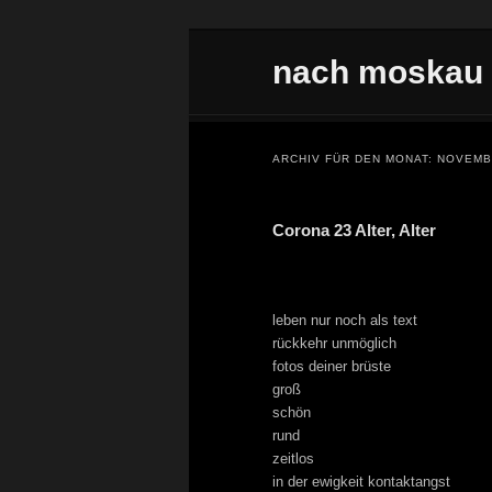
Zum Inhalt wechseln
Zum sekundären Inhalt wechseln
nach moskau
Hauptmenü
ARCHIV FÜR DEN MONAT:
NOVEMB
Corona 23 Alter, Alter
leben nur noch als text
rückkehr unmöglich
fotos deiner brüste
groß
schön
rund
zeitlos
in der ewigkeit kontaktangst