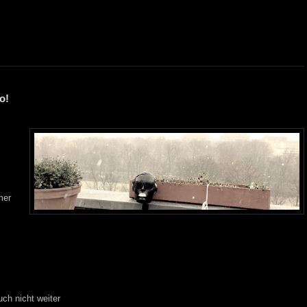
o!
mer
ch nicht weiter