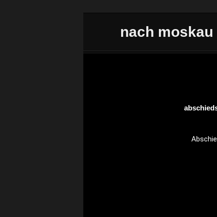
Zum Inhalt wechseln
nach moskau
Hauptmenü
Beitrags
abschied
Abschi