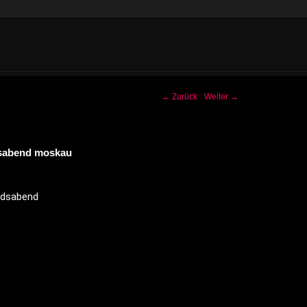
-Navigation
←
Zurück
Weiter
→
sabend moskau
edsabend