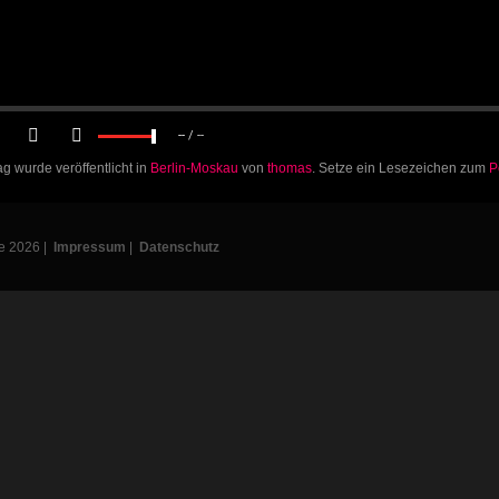
--
/
--
ag wurde veröffentlicht in
Berlin-Moskau
von
thomas
. Setze ein Lesezeichen zum
P
e 2026 |
Impressum
|
Datenschutz