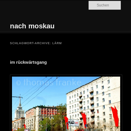
Zum Inhalt wechseln
Zum sekundären Inhalt wechseln
Such
nach moskau
Hauptmenü
SCHLAGWORT-ARCHIVE:
LÄRM
im rückwärtsgang