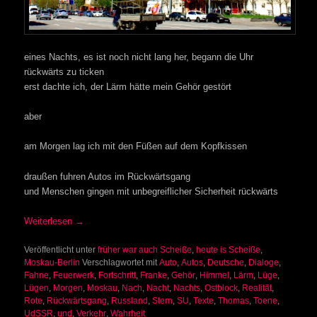
eines Nachts, es ist noch nicht lang her, begann die Uhr
rückwärts zu ticken
erst dachte ich, der Lärm hätte mein Gehör gestört
aber
am Morgen lag ich mit den Füßen auf dem Kopfkissen
draußen fuhren Autos im Rückwärtsgang
und Menschen gingen mit unbegreiflicher Sicherheit rückwärts
Weiterlesen
→
Veröffentlicht unter
früher war auch Scheiße
,
heute is Scheiße
,
Moskau-Berlin
Verschlagwortet mit
Auto
,
Autos
,
Deutsche
,
Dialoge
,
Fahne
,
Feuerwerk
,
Fortschritt
,
Franke
,
Gehör
,
Himmel
,
Lärm
,
Lüge
,
Lügen
,
Morgen
,
Moskau
,
Nach
,
Nacht
,
Nachts
,
Ostblock
,
Realität
,
Rote
,
Rückwärtsgang
,
Russland
,
Stern
,
SU
,
Texte
,
Thomas
,
Toene
,
UdSSR
,
und
,
Verkehr
,
Wahrheit