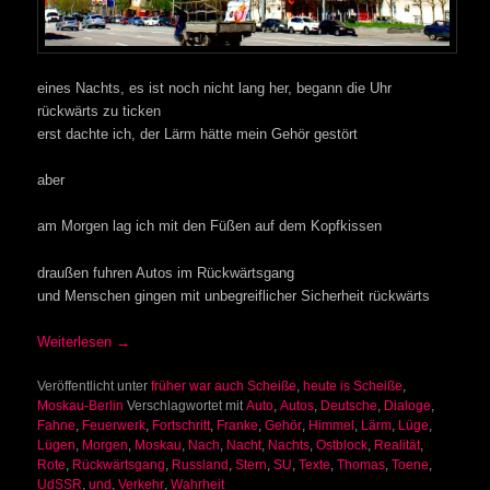
eines Nachts, es ist noch nicht lang her, begann die Uhr
rückwärts zu ticken
erst dachte ich, der Lärm hätte mein Gehör gestört
aber
am Morgen lag ich mit den Füßen auf dem Kopfkissen
draußen fuhren Autos im Rückwärtsgang
und Menschen gingen mit unbegreiflicher Sicherheit rückwärts
Weiterlesen
→
Veröffentlicht unter
früher war auch Scheiße
,
heute is Scheiße
,
Moskau-Berlin
Verschlagwortet mit
Auto
,
Autos
,
Deutsche
,
Dialoge
,
Fahne
,
Feuerwerk
,
Fortschritt
,
Franke
,
Gehör
,
Himmel
,
Lärm
,
Lüge
,
Lügen
,
Morgen
,
Moskau
,
Nach
,
Nacht
,
Nachts
,
Ostblock
,
Realität
,
Rote
,
Rückwärtsgang
,
Russland
,
Stern
,
SU
,
Texte
,
Thomas
,
Toene
,
UdSSR
,
und
,
Verkehr
,
Wahrheit