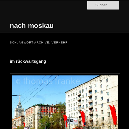
Zum Inhalt wechseln
Zum sekundären Inhalt wechseln
Such
nach moskau
Hauptmenü
SCHLAGWORT-ARCHIVE:
VERKEHR
im rückwärtsgang