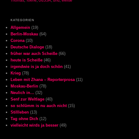
Thomas
,
Toene
,
UdSSR
,
und
,
Weiße
KATEGORIEN
Allgemein
(19)
Berlin-Moskau
(64)
Corona
(10)
Deutsche Dialoge
(18)
früher war auch Scheiße
(66)
heute is Scheiße
(46)
irgendwie is ja doch schön
(41)
Krieg
(78)
Leben mit Zhana – Reporterprosa
(11)
Moskau-Berlin
(78)
Neulich in…
(32)
Senf zur Weltlage
(40)
so schlümm is nu auch nicht
(15)
Stillleben
(13)
Tag ohne Dich
(12)
vielleicht wirds ja besser
(49)