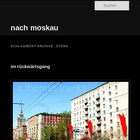
Zum Inhalt wechseln
Zum sekundären Inhalt wechseln
Such
nach moskau
Hauptmenü
SCHLAGWORT-ARCHIVE:
STERN
im rückwärtsgang