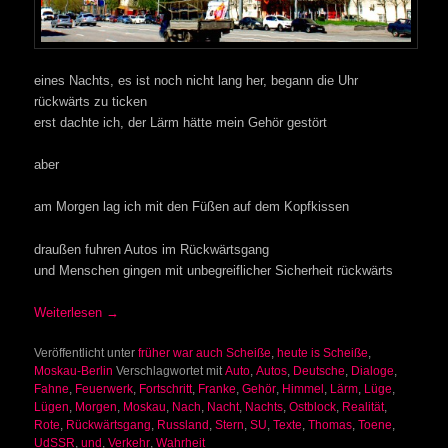
eines Nachts, es ist noch nicht lang her, begann die Uhr
rückwärts zu ticken
erst dachte ich, der Lärm hätte mein Gehör gestört
aber
am Morgen lag ich mit den Füßen auf dem Kopfkissen
draußen fuhren Autos im Rückwärtsgang
und Menschen gingen mit unbegreiflicher Sicherheit rückwärts
Weiterlesen
→
Veröffentlicht unter
früher war auch Scheiße
,
heute is Scheiße
,
Moskau-Berlin
Verschlagwortet mit
Auto
,
Autos
,
Deutsche
,
Dialoge
,
Fahne
,
Feuerwerk
,
Fortschritt
,
Franke
,
Gehör
,
Himmel
,
Lärm
,
Lüge
,
Lügen
,
Morgen
,
Moskau
,
Nach
,
Nacht
,
Nachts
,
Ostblock
,
Realität
,
Rote
,
Rückwärtsgang
,
Russland
,
Stern
,
SU
,
Texte
,
Thomas
,
Toene
,
UdSSR
,
und
,
Verkehr
,
Wahrheit