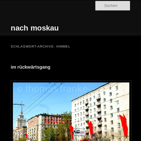
Zum Inhalt wechseln
Zum sekundären Inhalt wechseln
Such
nach moskau
Hauptmenü
SCHLAGWORT-ARCHIVE:
HIMMEL
im rückwärtsgang