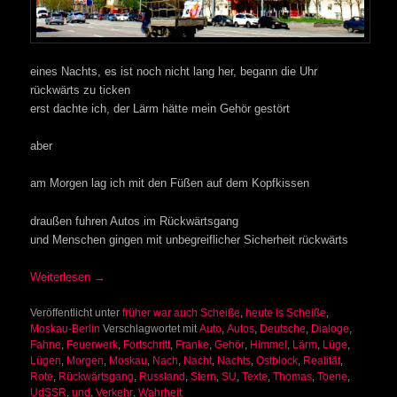
eines Nachts, es ist noch nicht lang her, begann die Uhr
rückwärts zu ticken
erst dachte ich, der Lärm hätte mein Gehör gestört
aber
am Morgen lag ich mit den Füßen auf dem Kopfkissen
draußen fuhren Autos im Rückwärtsgang
und Menschen gingen mit unbegreiflicher Sicherheit rückwärts
Weiterlesen
→
Veröffentlicht unter
früher war auch Scheiße
,
heute is Scheiße
,
Moskau-Berlin
Verschlagwortet mit
Auto
,
Autos
,
Deutsche
,
Dialoge
,
Fahne
,
Feuerwerk
,
Fortschritt
,
Franke
,
Gehör
,
Himmel
,
Lärm
,
Lüge
,
Lügen
,
Morgen
,
Moskau
,
Nach
,
Nacht
,
Nachts
,
Ostblock
,
Realität
,
Rote
,
Rückwärtsgang
,
Russland
,
Stern
,
SU
,
Texte
,
Thomas
,
Toene
,
UdSSR
,
und
,
Verkehr
,
Wahrheit