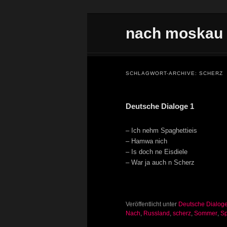
Zum Inhalt wechseln
Zum sekundären Inhalt wechseln
nach moskau
Hauptmenü
SCHLAGWORT-ARCHIVE:
SCHERZ
Deutsche Dialoge 1
– Ich nehm Spaghettieis
– Hamwa nich
– Is doch ne Eisdiele
– War ja auch n Scherz
Veröffentlicht unter
Deutsche Dialog
Nach
,
Russland
,
scherz
,
Sommer
,
Sp