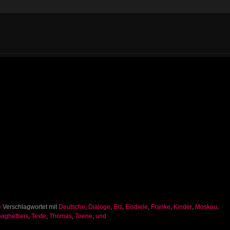
e
Verschlagwortet mit
Deutsche
,
Dialoge
,
Eis
,
Eisdiele
,
Franke
,
Kinder
,
Moskau
,
aghettieis
,
Texte
,
Thomas
,
Toene
,
und