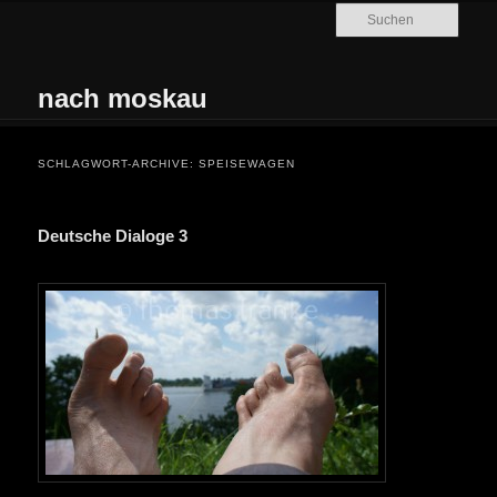
Zum Inhalt wechseln
Zum sekundären Inhalt wechseln
Such
nach moskau
Hauptmenü
SCHLAGWORT-ARCHIVE:
SPEISEWAGEN
Deutsche Dialoge 3