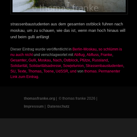
strassenbaustudenten aus dem gesamten ostblock fuhren nach
moskau, um zu schauen, wie das ist, wenn man hoch hinaus will
und beim gulli anfängt
Dieser Eintrag wurde veröffentlicht in
Berlin-Moskau
,
so schlümm is
nu auch nicht
und verschlagwortet mit
Abflug
,
Abfluss
,
Franke
,
Gesamter
,
Gulli
,
Moskau
,
Nach
,
Ostblock
,
Pfütze
,
Russland
,
Solidarität
,
Solidaritätsadresse
,
Sowjetunion
,
Strassenbaustudenten
,
SU
,
Texte
,
Thomas
,
Toene
,
UdSSR
,
und
von
thomas
.
Permanenter
Link zum Eintrag
.
thomasfranke.org
| © thomas franke 2026 |
Impressum
|
Datenschutz