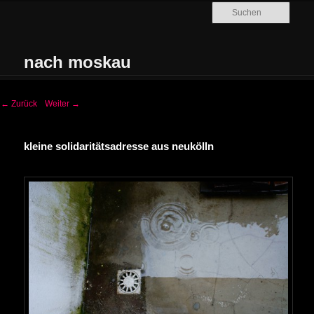
Zum Inhalt wechseln
Such
nach moskau
Hauptmenü
←
Zurück
Weiter
→
kleine solidaritätsadresse aus neukölln