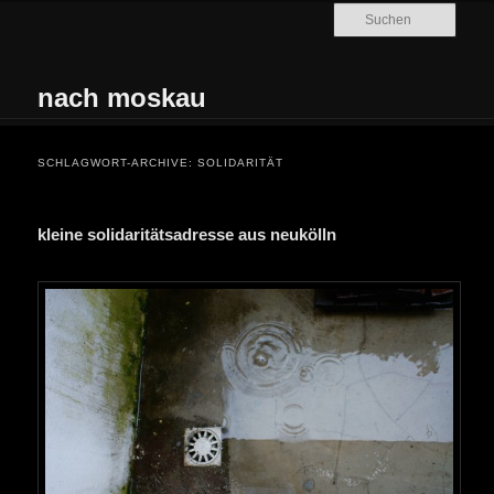
Zum Inhalt wechseln
Zum sekundären Inhalt wechseln
Such
nach moskau
Hauptmenü
SCHLAGWORT-ARCHIVE:
SOLIDARITÄT
kleine solidaritätsadresse aus neukölln