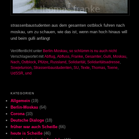
strassenbaustudenten aus dem gesamten ostblock fuhren nach
moskau, um zu schauen, wie das ist, wenn man hoch hinaus will
und beim gulli anfängt
Veröffentlicht unter
Berlin-Moskau
,
so schlümm is nu auch nicht
Verschlagwortet mit
Abflug
,
Abfluss
,
Franke
,
Gesamter
,
Gulli
,
Moskau
,
Nach
,
Ostblock
,
Pfütze
,
Russland
,
Solidarität
,
Solidaritätsadresse
,
Sowjetunion
,
Strassenbaustudenten
,
SU
,
Texte
,
Thomas
,
Toene
,
UdSSR
,
und
KATEGORIEN
Allgemein
(19)
Berlin-Moskau
(64)
Corona
(10)
Deutsche Dialoge
(18)
früher war auch Scheiße
(66)
heute is Scheiße
(46)