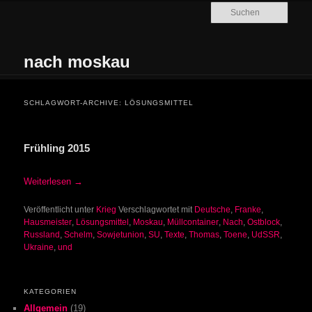
Zum Inhalt wechseln
Zum sekundären Inhalt wechseln
Such
nach moskau
Hauptmenü
SCHLAGWORT-ARCHIVE:
LÖSUNGSMITTEL
Frühling 2015
Weiterlesen
→
Veröffentlicht unter
Krieg
Verschlagwortet mit
Deutsche
,
Franke
,
Hausmeister
,
Lösungsmittel
,
Moskau
,
Müllcontainer
,
Nach
,
Ostblock
,
Russland
,
Schelm
,
Sowjetunion
,
SU
,
Texte
,
Thomas
,
Toene
,
UdSSR
,
Ukraine
,
und
KATEGORIEN
Allgemein
(19)