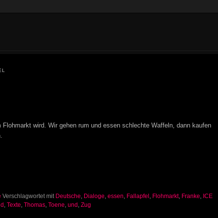
EL
m Flohmarkt wird. Wir gehen rum und essen schlechte Waffeln, dann kaufen
.
e
Verschlagwortet mit
Deutsche
,
Dialoge
,
essen
,
Fallapfel
,
Flohmarkt
,
Franke
,
ICE
nd
,
Texte
,
Thomas
,
Toene
,
und
,
Zug