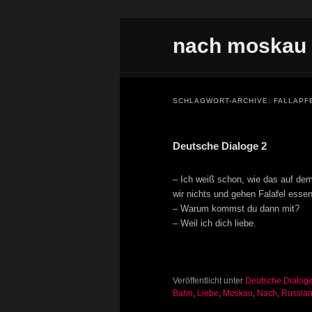
Zum Inhalt wechseln
Zum sekundären Inhalt wechseln
nach moskau
Hauptmenü
SCHLAGWORT-ARCHIVE:
FALLAPF
Deutsche Dialoge 2
– Ich weiß schon, wie das auf de
wir nichts und gehen Falafel essen
– Warum kommst du dann mit?
– Weil ich dich liebe.
Veröffentlicht unter
Deutsche Dialog
Bahn
,
Liebe
,
Moskau
,
Nach
,
Russla