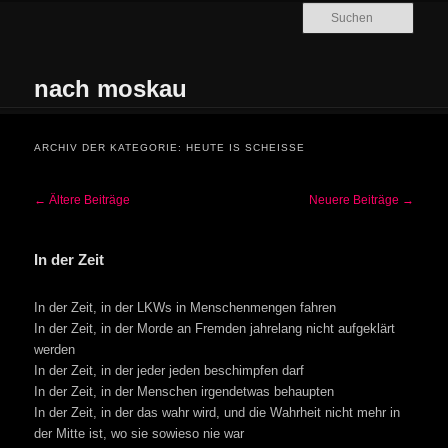
Zum Inhalt wechseln
Zum sekundären Inhalt wechseln
Such
nach moskau
Hauptmenü
ARCHIV DER KATEGORIE:
HEUTE IS SCHEISSE
Beitrags-Navigation
←
Ältere Beiträge
Neuere Beiträge
→
In der Zeit
In der Zeit, in der LKWs in Menschenmengen fahren
In der Zeit, in der Morde an Fremden jahrelang nicht aufgeklärt
werden
In der Zeit, in der jeder jeden beschimpfen darf
In der Zeit, in der Menschen irgendetwas behaupten
In der Zeit, in der das wahr wird, und die Wahrheit nicht mehr in
der Mitte ist, wo sie sowieso nie war