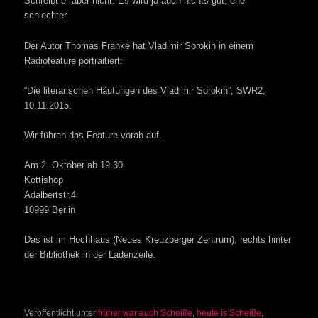
Schreibt er aber nicht. Es wird ja auch nichts gut, eher
schlechter.
Der Autor Thomas Franke hat Vladimir Sorokin in einem
Radiofeature portraitiert:
“Die literarischen Häutungen des Vladimir Sorokin”, SWR2,
10.11.2015.
Wir führen das Feature vorab auf.
Am 2. Oktober ab 19.30
Kottishop
Adalbertstr.4
10999 Berlin
Das ist im Hochhaus (Neues Kreuzberger Zentrum), rechts hinter
der Bibliothek in der Ladenzeile.
Veröffentlicht unter
früher war auch Scheiße
,
heute is Scheiße
,