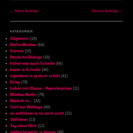
Beitrags-Navigation
←
Ältere Beiträge
Neuere Beiträge
→
KATEGORIEN
Allgemein
(19)
Berlin-Moskau
(64)
Corona
(10)
Deutsche Dialoge
(18)
früher war auch Scheiße
(66)
heute is Scheiße
(46)
irgendwie is ja doch schön
(41)
Krieg
(78)
Leben mit Zhana – Reporterprosa
(11)
Moskau-Berlin
(78)
Neulich in…
(32)
Senf zur Weltlage
(40)
so schlümm is nu auch nicht
(15)
Stillleben
(13)
Tag ohne Dich
(12)
vielleicht wirds ja besser
(49)