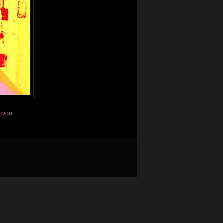
n
von