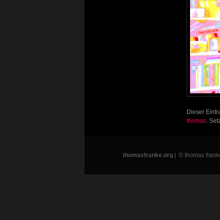
Dieser Eintr
thomas
. Se
thomasfranke.org
| © thomas frank