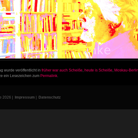
ag wurde veröffentlicht in
früher war auch Scheiße
,
heute is Scheiße
,
Moskau-Berli
tze ein Lesezeichen zum
Permalink
.
e 2026 |
Impressum
|
Datenschutz