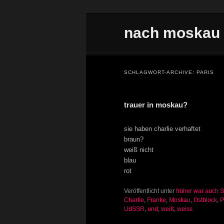
Zum Inhalt wechseln
Zum sekundären Inhalt wechseln
nach moskau
Hauptmenü
SCHLAGWORT-ARCHIVE:
PARIS
trauer in moskau?
sie haben charlie verhaftet
braun?
weiß nicht
blau
rot
Veröffentlicht unter
früher war auch 
Charlie
,
Franke
,
Moskau
,
Ostblock
,
P
UdSSR
,
und
,
weiß
,
weiss