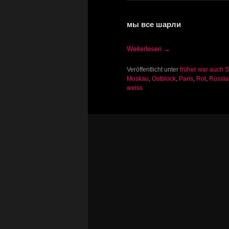
мы все шарли
Weiterlesen
→
Veröffentlicht unter
früher war auch 
Moskau
,
Ostblock
,
Paris
,
Rot
,
Russla
weiss