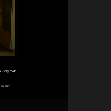
466/9gutvd/
chen zum