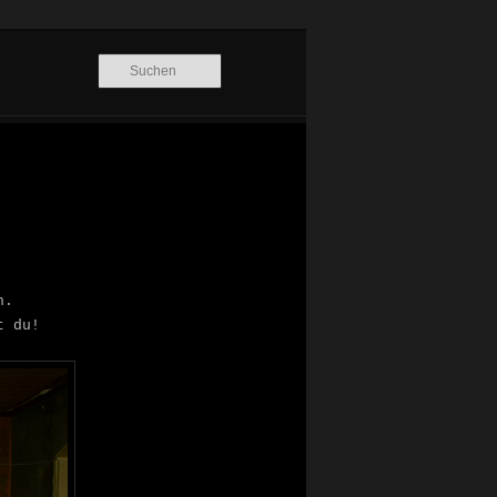
Suchen
n.
t du!