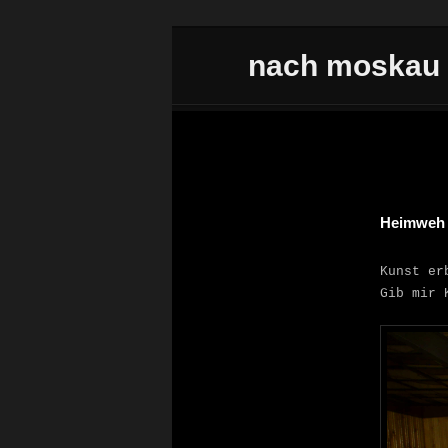
Zum Inhalt wechseln
nach moskau
Hauptmenü
Beitrags
Heimweh i
Kunst er
Gib mir 