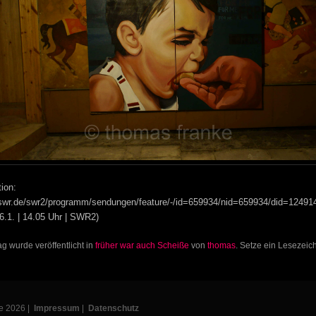
ion:
.swr.de/swr2/programm/sendungen/feature/-/id=659934/nid=659934/did=12491
6.1. | 14.05 Uhr | SWR2)
ag wurde veröffentlicht in
früher war auch Scheiße
von
thomas
. Setze ein Lesezei
e 2026 |
Impressum
|
Datenschutz