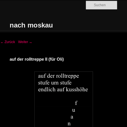
Zum Inhalt wechseln
Such
nach moskau
Hauptmenü
←
Zurück
Weiter
→
auf der rolltreppe II (für Oli)