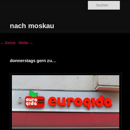
Zum Inhalt wechseln
Such
nach moskau
Hauptmenü
←
Zurück
Weiter
→
donnerstags gern zu…